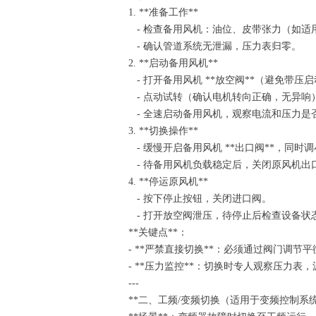
1. **准备工作**
- 检查备用风机：油位、皮带张力（如
- 确认管道系统无泄漏，压力表归零。
2. **启动备用风机**
- 打开备用风机 **放空阀**（避免带压
- 点动试转（确认电机转向正确，无异
- 全速启动备用风机，观察电流和压力
3. **切换操作**
- 缓慢开启备用风机 **出口阀**，同
- 待备用风机负载稳定后，关闭原风机
4. **停运原风机**
- 按下停止按钮，关闭进口阀。
- 打开放空阀泄压，待停止后检查设备
**关键点**：
- **严禁直接切换**：必须通过阀门调
- **压力监控**：切换时专人观察压力表，
---
**二、工频/变频切换（适用于变频控制系