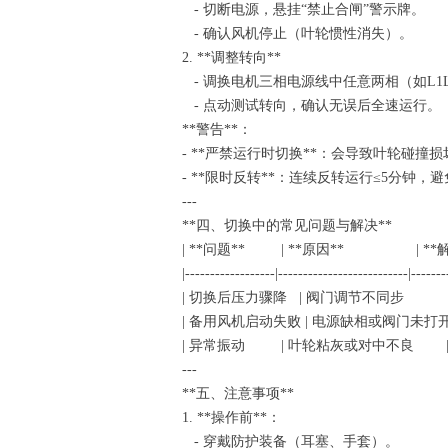
- 切断电源，悬挂“禁止合闸”警示牌。
- 确认风机停止（叶轮惯性消失）。
2. **调整转向**
- 调换电机三相电源线中任意两相（如L1
- 点动测试转向，确认无误后全速运行
**警告**：
- **严禁运行时切换**：会导致叶轮碰撞
- **限时反转**：连续反转运行≤5分钟
---
**四、切换中的常见问题与解决**
| **问题** | **原因**
|------------------|--------------------------|-------
| 切换后压力骤降 | 阀门调节不同
| 备用风机启动失败 | 电源缺相或阀
| 异常振动 | 叶轮粘灰或对中不良
---
**五、注意事项**
1. **操作前**：
- 穿戴防护装备（耳塞、手套）。