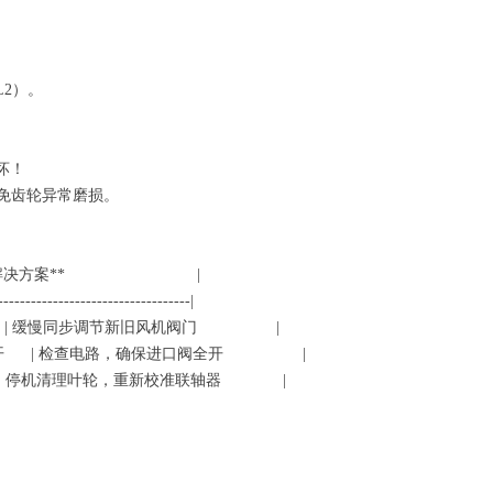
L2）。
。
损坏！
，避免齿轮异常磨损。
 | **解决方案** |
-----------------------------------|
步 | 缓慢同步调节新旧风机阀门 |
门未打开 | 检查电路，确保进口阀全开 |
 | 停机清理叶轮，重新校准联轴器 |