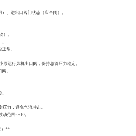
适用）、进出口阀门状态（应全闭）。
启动）。
响）。
是否正常。
时调小原运行风机出口阀，保持总管压力稳定。
出口阀。
状态。
节平衡压力，避免气流冲击。
波动范围≤±10。
统）**