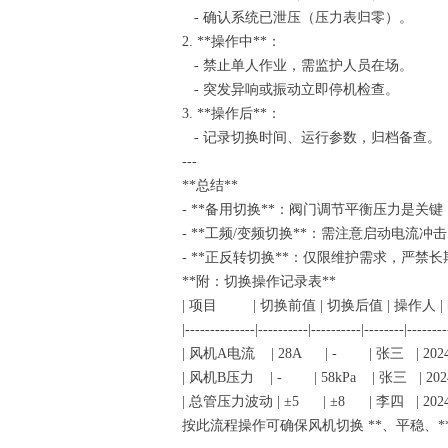
- 确认系统已泄压（压力表归零）。
2. **操作中**：
- 禁止单人作业，需监护人员在场。
- 突发异响或振动立即停机检查。
3. **操作后**：
- 记录切换时间、运行参数，归档备查
---
**总结**
- **备用切换**：阀门调节平衡压力是
- **工频/变频切换**：需注意启动电流
- **正反转切换**：仅限维护需求，严禁
**附：切换操作记录表**
| 项目 | 切换前值 | 切换后值 | 操作人
|--------------|----------|----------|--------|------
| 风机A电流 | 28A | - | 张三 | 2024-
| 风机B压力 | - | 58kPa | 张三 | 2024
| 总管压力波动 | ±5 | ±8 | 李四 | 2024-
按此流程操作可确保风机切换 **、平稳、*