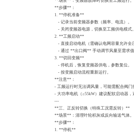
**场景**：变频器故障时切换至工频运行
**步骤**：
1. **停机准备**
- 记录当前变频器参数（频率、电流）
- 关闭变频器电源，切换至工频供电模
2. **工频启动**
- 直接启动电机（需确认电网容量允许
- 通过 **出口阀** 手动调节风量至需求
3. **切回变频**
- 停机后，恢复变频器供电，参数复位
- 按变频启动流程重新运行。
**注意**：
- 工频运行时无法调风量，可能需配合阀
- 大功率电机（≥55kW）建议配软启动器
---
**三、正反转切换（特殊工况需反转）**
**场景**：清理叶轮积灰或反向输送气体
**步骤**：
1. **停机**