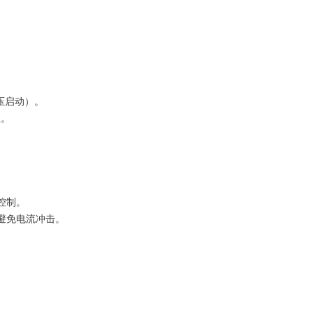
。
。
式。
全压启动）。
值。
。
门控制。
，避免电流冲击。
。