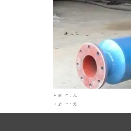
前一个：
无
ꂃ
后一个：
无
ꁹ