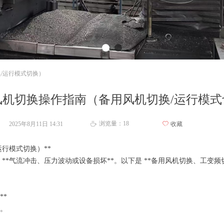
/运行模式切换）
风机切换操作指南（备用风机切换/运行模式
浏览量：
18
2025年8月11日
14:31
ꄀ
收藏
ꄘ
运行模式切换）**
**气流冲击、压力波动或设备损坏**。以下是 **备用风机切换、工变频
**
换。